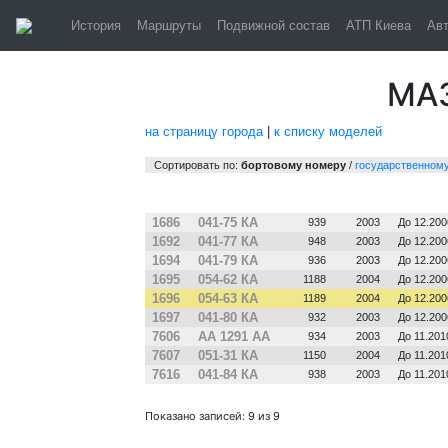
Киев. Авто
История
Маршруты
Подвижной состав
АТП Киева
Ав
МАЗ
на страницу города
|
к списку моделей
Сортировать по:
бортовому номеру
/
государственном
№
Гос. №
Зав. №
Постр.
Примеча
1686
041-75 КА
939
2003
До 12.200
1692
041-77 КА
948
2003
До 12.200
1694
041-79 КА
936
2003
До 12.200
1695
054-62 КА
1188
2004
До 12.200
1696
054-63 КА
1189
2004
До 12.200
1697
041-80 КА
932
2003
До 12.200
7606
АА 1291 АА
934
2003
До 11.201
7607
051-31 КА
1150
2004
До 11.201
7616
041-84 КА
938
2003
До 11.201
Показано записей: 9 из 9