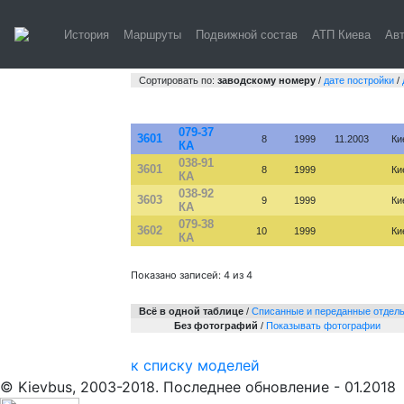
ЛА
История
Маршруты
Подвижной состав
АТП Киева
Ав
к списку моделей
Сортировать по:
заводскому номеру
/
дате постройки
/
№
Гос. №
Зав. №
Постр.
Списан
Го
079-37
3601
8
1999
11.2003
Ки
КА
038-91
3601
8
1999
Ки
КА
038-92
3603
9
1999
Ки
КА
079-38
3602
10
1999
Ки
КА
Показано записей: 4 из 4
Всё в одной таблице
/
Cписанные и переданные отдел
Без фотографий
/
Показывать фотографии
к списку моделей
© Kievbus, 2003-2018. Последнее обновление - 01.2018