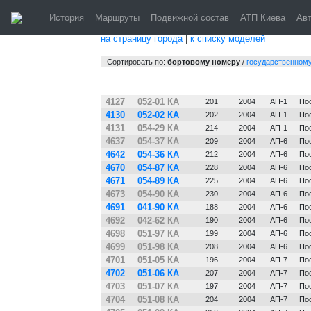
Киев. 
История
Маршруты
Подвижной состав
АТП Киева
Ав
на страницу города
|
к списку моделей
Сортировать по:
бортовому номеру
/
государственном
№
Гос. №
Зав. №
Постр.
Парк
Пр
4127
052-01 КА
201
2004
АП-1
Пос
4130
052-02 КА
202
2004
АП-1
Пос
4131
054-29 КА
214
2004
АП-1
Пос
4637
054-37 КА
209
2004
АП-6
Пос
4642
054-36 КА
212
2004
АП-6
Пос
4670
054-87 КА
228
2004
АП-6
Пос
4671
054-89 КА
225
2004
АП-6
Пос
4673
054-90 КА
230
2004
АП-6
Пос
4691
041-90 КА
188
2004
АП-6
Пос
4692
042-62 КА
190
2004
АП-6
Пос
4698
051-97 КА
199
2004
АП-6
Пос
4699
051-98 КА
208
2004
АП-6
Пос
4701
051-05 КА
196
2004
АП-7
Пос
4702
051-06 КА
207
2004
АП-7
Пос
4703
051-07 КА
197
2004
АП-7
Пос
4704
051-08 КА
204
2004
АП-7
Пос