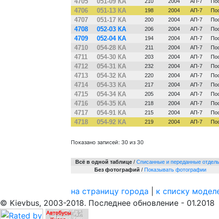
4705
051-09 КА
210
2004
АП-7
Пос
4706
051-13 КА
198
2004
АП-7
Пос
4707
051-17 КА
200
2004
АП-7
Пос
4708
052-03 КА
206
2004
АП-7
Пос
4709
052-04 КА
194
2004
АП-7
Пос
4710
054-28 КА
211
2004
АП-7
Пос
4711
054-30 КА
203
2004
АП-7
Пос
4712
054-31 КА
232
2004
АП-7
Пос
4713
054-32 КА
220
2004
АП-7
Пос
4714
054-33 КА
217
2004
АП-7
Пос
4715
054-34 КА
205
2004
АП-7
Пос
4716
054-35 КА
218
2004
АП-7
Пос
4717
054-91 КА
215
2004
АП-7
Пос
4718
054-92 КА
219
2004
АП-7
Пос
Показано записей: 30 из 30
Всё в одной таблице
/
Cписанные и переданные отдел
Без фотографий
/
Показывать фотографии
на страницу города
|
к списку модел
© Kievbus, 2003-2018. Последнее обновление - 01.2018