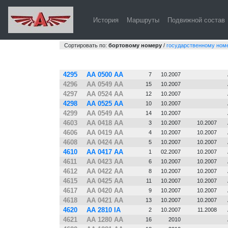
История
Маршруты
Подвижной состав
на страницу города
|
к списку моделей
Сортировать по:
бортовому номеру
/
государственному ном
№
Гос. №
Зав. №
Постр.
Поступил
4295
АА 0500 АА
7
10.2007
4296
АА 0549 АА
15
10.2007
4297
АА 0524 АА
12
10.2007
4298
АА 0525 АА
10
10.2007
4299
АА 0549 АА
14
10.2007
4603
АА 0418 АА
3
10.2007
10.2007
4606
АА 0419 АА
4
10.2007
10.2007
4608
АА 0424 АА
5
10.2007
10.2007
4610
АА 0417 АА
1
02.2007
10.2007
4611
АА 0423 АА
6
10.2007
10.2007
4612
АА 0422 АА
8
10.2007
10.2007
4615
АА 0425 АА
11
10.2007
10.2007
4617
АА 0420 АА
9
10.2007
10.2007
4618
АА 0421 АА
13
10.2007
10.2007
4620
АА 2810 ІА
2
10.2007
11.2008
4621
АА 1280 АА
16
2010