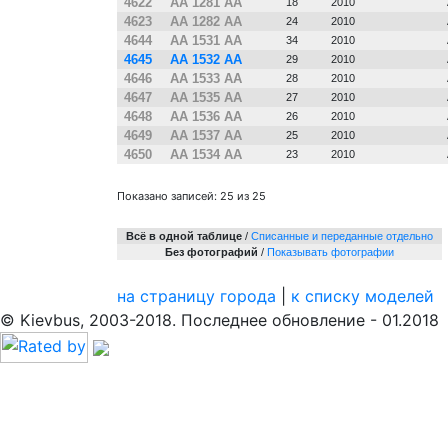
4622
АА 1281 АА
18
2010
4623
АА 1282 АА
24
2010
4644
АА 1531 АА
34
2010
4645
АА 1532 АА
29
2010
4646
АА 1533 АА
28
2010
4647
АА 1535 АА
27
2010
4648
АА 1536 АА
26
2010
4649
АА 1537 АА
25
2010
4650
АА 1534 АА
23
2010
Показано записей: 25 из 25
Всё в одной таблице
/
Cписанные и переданные отдельно
Без фотографий
/
Показывать фотографии
на страницу города
|
к списку моделей
© Kievbus, 2003-2018. Последнее обновление - 01.2018