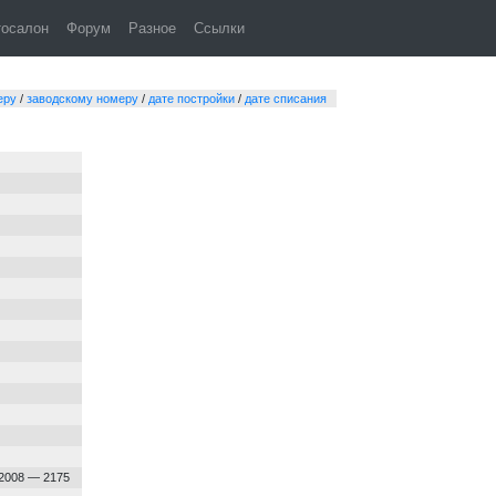
Киев. Богдан-А144.5
тосалон
Форум
Разное
Ссылки
еру
/
заводскому номеру
/
дате постройки
/
дате списания
ечание
.2008 — 2175