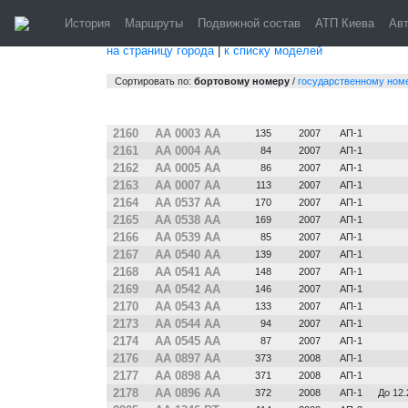
История
Маршруты
Подвижной состав
АТП Киева
Ав
на страницу города
|
к списку моделей
Сортировать по:
бортовому номеру
/
государственному ном
№
Гос. №
Зав. №
Постр.
Парк
Прим
2160
АА 0003 АА
135
2007
АП-1
2161
АА 0004 АА
84
2007
АП-1
2162
АА 0005 АА
86
2007
АП-1
2163
АА 0007 АА
113
2007
АП-1
2164
АА 0537 АА
170
2007
АП-1
2165
АА 0538 АА
169
2007
АП-1
2166
АА 0539 АА
85
2007
АП-1
2167
АА 0540 АА
139
2007
АП-1
2168
АА 0541 АА
148
2007
АП-1
2169
АА 0542 АА
146
2007
АП-1
2170
АА 0543 АА
133
2007
АП-1
2173
АА 0544 АА
94
2007
АП-1
2174
АА 0545 АА
87
2007
АП-1
2176
АА 0897 АА
373
2008
АП-1
2177
АА 0898 АА
371
2008
АП-1
2178
АА 0896 АА
372
2008
АП-1
До 12