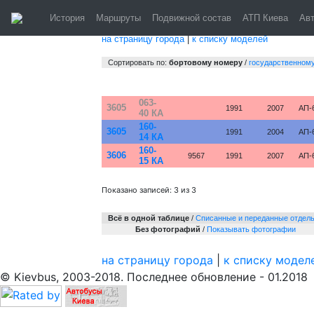
Киев.
История
Маршруты
Подвижной состав
АТП Киева
Ав
на страницу города
|
к списку моделей
Сортировать по:
бортовому номеру
/
государственном
№
Гос. №
Зав. №
Постр.
Списан
Пар
063-
3605
1991
2007
АП-
40 КА
160-
3605
1991
2004
АП-
14 КА
160-
3606
9567
1991
2007
АП-
15 КА
Показано записей: 3 из 3
Всё в одной таблице
/
Cписанные и переданные отдел
Без фотографий
/
Показывать фотографии
на страницу города
|
к списку модел
© Kievbus, 2003-2018. Последнее обновление - 01.2018