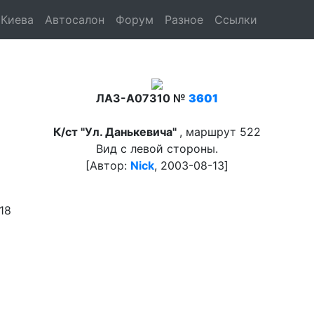
 Киева
Автосалон
Форум
Разное
Ссылки
ЛАЗ-A07310 №
3601
К/ст "Ул. Данькевича"
, маршрут 522
Вид с левой стороны.
[Автор:
Nick
, 2003-08-13]
18