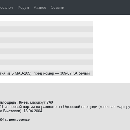
№ 4125
тосалон
Форум
Разное
Ссылки
ртия из 5 МАЗ-105), пред номер — 309-6? КА белый
 площадь, Киев
, маршрут
740
41 из первой партии на развязке на Одесской площади (конечная маршру
о Выставки). 18.04.2004.
004 г., воскресенье