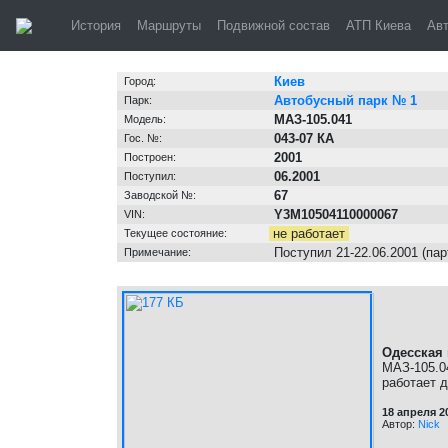
Киев, автобус 
История
Маршруты
Подвижной состав
АТП Киева
Ав
Информация о транспортном средстве
Киев
Город:
Автобусный парк № 1
Парк:
МАЗ-105.041
Модель:
043-07 КА
Гос. №:
2001
Построен:
06.2001
Поступил:
67
Заводской №:
Y3M10504110000067
VIN:
не работает
Текущее состояние:
Поступил 21-22.06.2001 (па
Примечание:
Одесская
МАЗ-105.0
работает д
18 апреля 2
Автор:
Nick