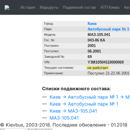
Киев, автобус
История
Маршруты
Подвижной состав
АТП Киева
Ав
Информация о транспортном средстве
Киев
Город:
Автобусный парк № 1
Парк:
МАЗ-105.041
Модель:
043-06 КА
Гос. №:
2001
Построен:
06.2001
Поступил:
69
Заводской №:
Y3M10504110000069
VIN:
не работает
Текущее состояние:
Поступил 21-22.06.2001
Примечание:
Cписки подвижного состава:
—
Киев → Автобусный парк № 1 → М
—
Киев → Автобусный парк № 1
—
Киев → МАЗ-105.041
—
МАЗ-105.041
© Kievbus, 2003-2018. Последнее обновление - 01.2018